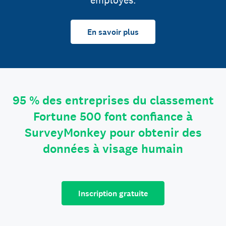
employés.
En savoir plus
95 % des entreprises du classement
Fortune 500 font confiance à
SurveyMonkey pour obtenir des
données à visage humain
Inscription gratuite