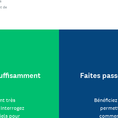
s
t de
 suffisamment
Faites pass
nt très
Bénéficiez
Interrogez
permett
iels pour
comment