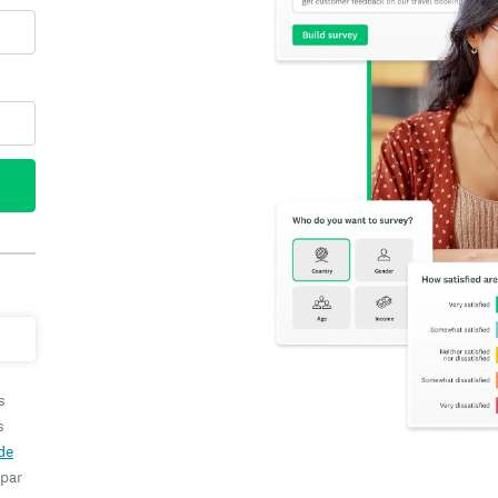
s
s
de
 par