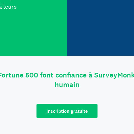
à leurs
Fortune 500 font confiance à SurveyMonk
humain
Inscription gratuite