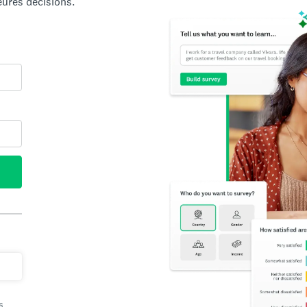
eures décisions.
s