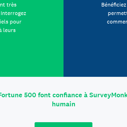
nt très
Bénéficiez
Interrogez
permett
iels pour
comment
à leurs
Fortune 500 font confiance à SurveyMonk
humain