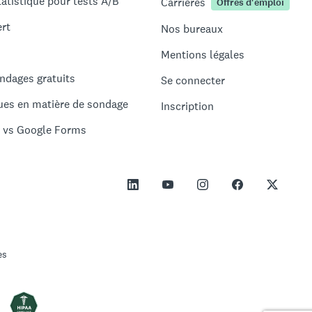
tatistique pour tests A/B
Carrières
Offres d'emploi
ert
Nos bureaux
Mentions légales
ndages gratuits
Se connecter
ues en matière de sondage
Inscription
 vs Google Forms
es