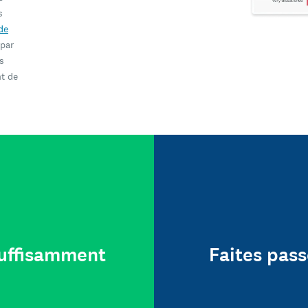
s
de
 par
s
t de
 suffisamment
Faites pass