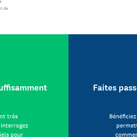
s
t de
 suffisamment
Faites pass
nt très
Bénéficiez
Interrogez
permett
iels pour
comment