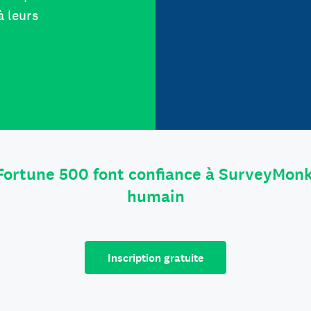
à leurs
Fortune 500 font confiance à SurveyMonk
humain
Inscription gratuite