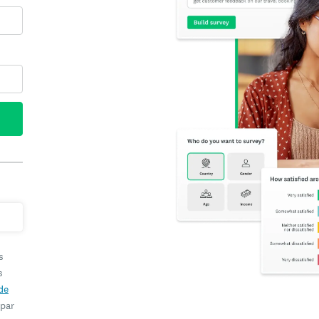
s
s
de
 par