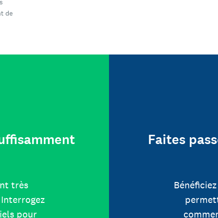
s
t de
 suffisamment
Faites pass
nt très
Bénéficiez
Interrogez
permett
iels pour
comment