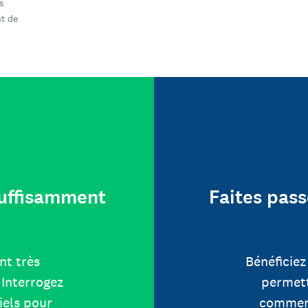
s
t de
 suffisamment
Faites pass
nt très
Bénéficiez
Interrogez
permett
iels pour
comment