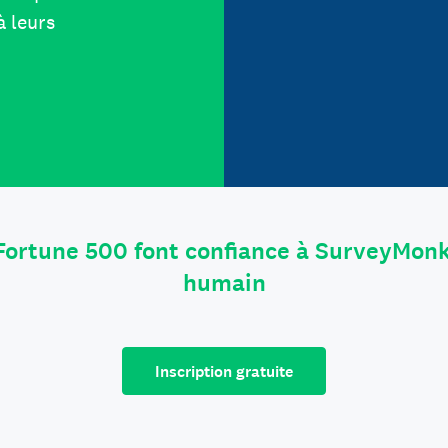
à leurs
Fortune 500 font confiance à SurveyMonk
humain
Inscription gratuite