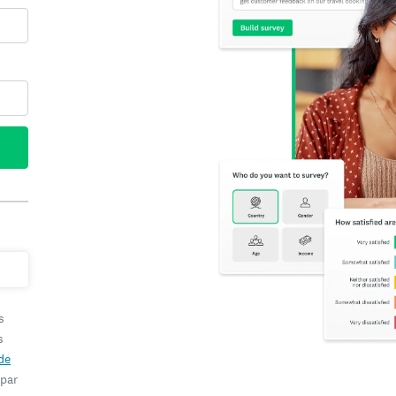
s
s
de
 par