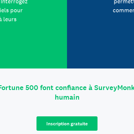
Interrogez
permett
iels pour
comment
à leurs
Fortune 500 font confiance à SurveyMonk
humain
Inscription gratuite