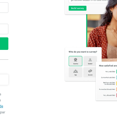
s
s
de
 par