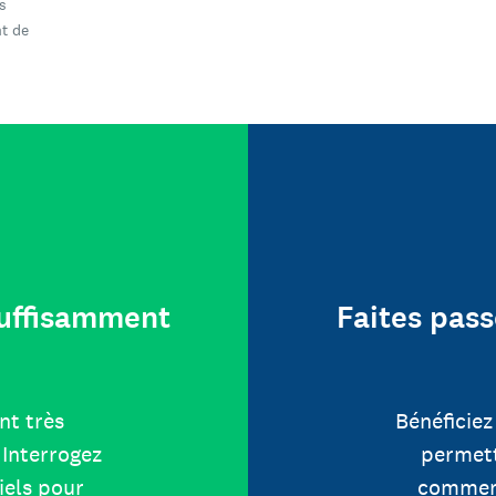
s
t de
 suffisamment
Faites pass
nt très
Bénéficiez
Interrogez
permett
iels pour
comment