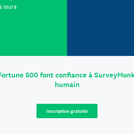
à leurs
Fortune 500 font confiance à SurveyMonk
humain
Inscription gratuite