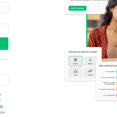
s
s
de
 par