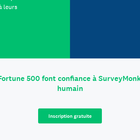
à leurs
Fortune 500 font confiance à SurveyMonk
humain
Inscription gratuite