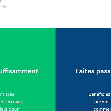
s
t de
 suffisamment
Faites pass
nt très
Bénéficiez
Interrogez
permett
iels pour
comment