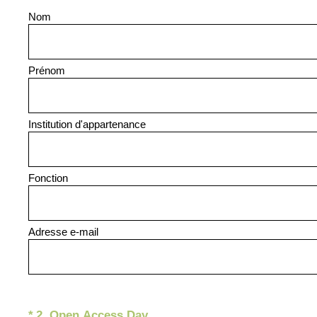
Nom
Prénom
Institution d'appartenance
Fonction
Adresse e-mail
(Obligatoire)
*
2
.
Open Access Day