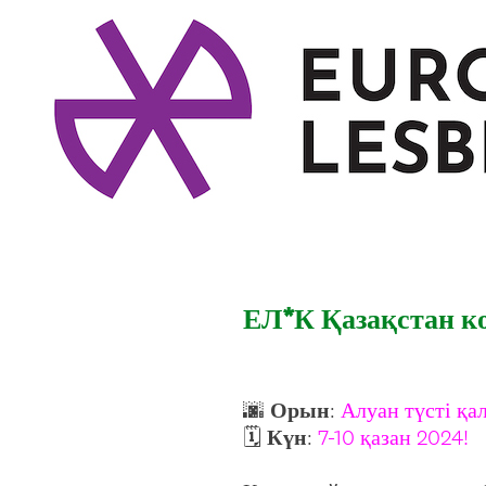
ЕЛ*К Қазақстан к
🌆
Орын
:
Алуан түсті қа
🗓
Күн
:
7-10 қазан 2024!