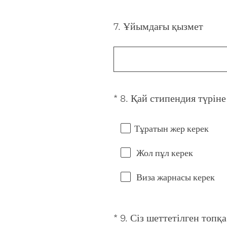
.
)
7
.
Ұйымдағы қызмет
Question
Title
*
8
.
Қай стипендия түріне
Question
Title
Тұратын жер керек
Жол пұл керек
Виза жарнасы керек
*
9
.
Сіз шеттетілген топқа
Question