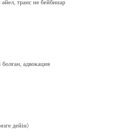
 әйел, транс не бейбинар
 болған, адвокация
(
өзге дейін)
R