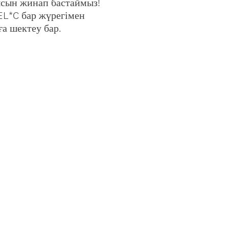
ысын жинап бастаймыз!
EL*C бар жүрегімен
ға шектеу бар.