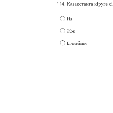
*
14
.
Қазақстанға кіруге сі
Question
Title
Ия
Жоқ
Білмеймін