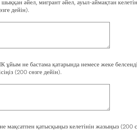
 шыққан әйел, мигрант әйел, ауыл-аймақтан келетін
(
өзге дейін).
R
e
q
u
i
r
e
К ұйым не бастама қатарында немесе жеке белсенді
d
(
сіңіз (200 сөзге дейін).
.
R
)
e
q
u
i
r
e
е мақсатпен қатысқыңыз келетінін жазыңыз (200 с
d