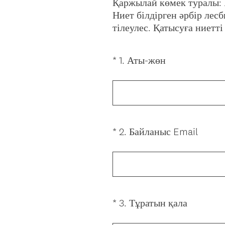
Қаржылай көмек туралы: 
Ниет білдірген әрбір ле
тілеулес. Қатысуға ниетт
(
*
1
.
Аты-жөн
Question
R
Title
e
q
u
i
(
*
2
.
Байланыс Email
Question
r
R
Title
e
e
d
q
.
u
)
i
(
*
3
.
Тұратын қала
Question
r
R
Title
e