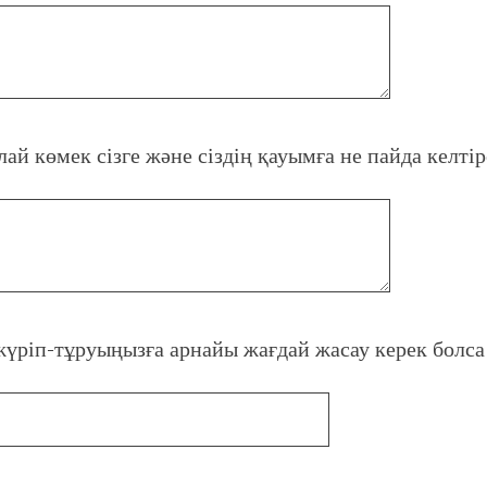
.
)
ай көмек сізге және сіздің қауымға не пайда келтіре
жүріп-тұруыңызға арнайы жағдай жасау керек болс