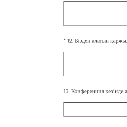
*
12
.
Бізден алатын қаржыл
Question
Title
13
.
Конференция кезінде 
Question
Title