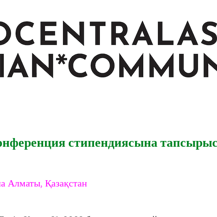
онференция стипендиясына тапсыры
ла Алматы, Қазақстан