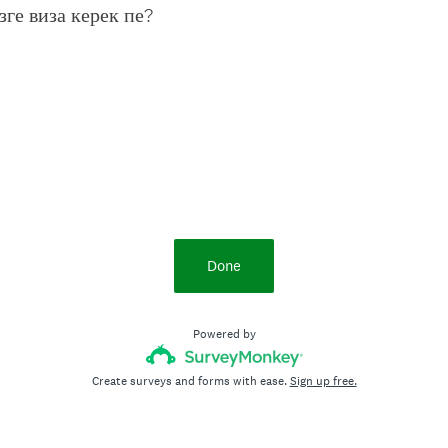
(
зге виза керек пе?
R
e
q
u
i
r
e
d
.
)
Done
Powered by
Create surveys and forms with ease.
Sign up free.