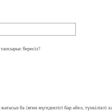
(
 тапсырыс бересіз?
R
e
q
u
i
r
e
d
.
 жатасыз ба (яғни мүгедектігі бар әйел, түпкілікті 
)