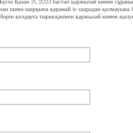
Бүгін Қазан 31, 2023 бастап қаржылай көмек сұран
сбиан шама-шарқына қарамай іс-шарадан қалмауына 
і бәрін қолдауға тырысқанмен қаржылай көмек қылу