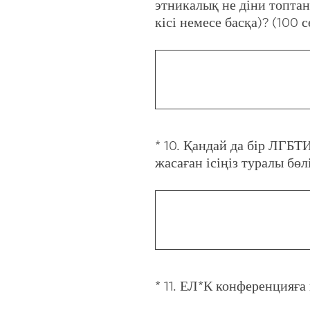
этникалық не діни топтан
Title
кісі немесе басқа)? (100 с
*
10
.
Қандай да бір ЛГБТИ
Question
жасаған ісіңіз туралы бөлі
Title
*
11
.
ЕЛ*К конференцияға н
Question
Title