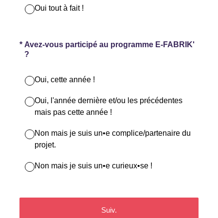
Oui tout à fait !
(Obligatoire)
*
Avez-vous participé au programme E-FABRIK'
?
Oui, cette année !
Oui, l'année dernière et/ou les précédentes
mais pas cette année !
Non mais je suis un•e complice/partenaire du
projet.
Non mais je suis un•e curieux•se !
Suiv.