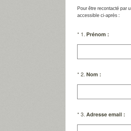
Pour être recontacté par u
accessible ci-après :
(Obligatoire)
*
1
.
Prénom :
(Obligatoire)
*
2
.
Nom :
(Obligatoire)
*
3
.
Adresse email :