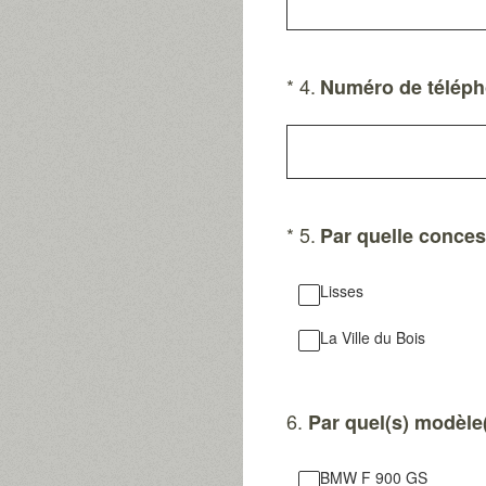
(Obligatoire)
*
4
.
Numéro de téléph
(Obligatoire)
*
5
.
Par quelle conces
Lisses
La Ville du Bois
6
.
Par quel(s) modèle(
BMW F 900 GS