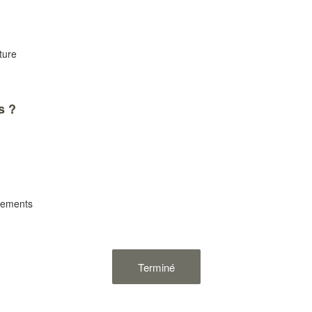
ture
s ?
nements
Terminé