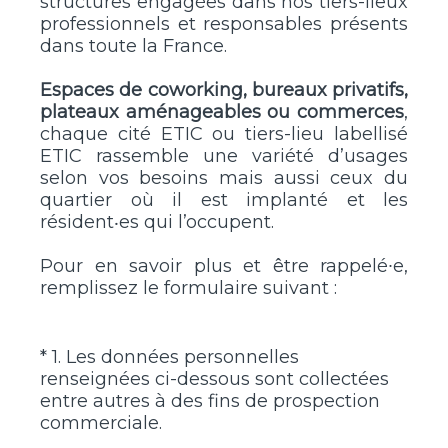
structures engagées dans nos tiers-lieux
professionnels et responsables présents
dans toute la France.
Espaces de coworking, bureaux privatifs,
plateaux aménageables ou commerces
,
chaque cité ETIC ou tiers-lieu labellisé
ETIC rassemble une variété d’usages
selon vos besoins mais aussi ceux du
quartier où il est implanté et les
résident‧es qui l’occupent.
Pour en savoir plus et être rappelé∙e,
remplissez le formulaire suivant :
*
1
.
Les données personnelles
Question
renseignées ci-dessous sont collectées
Title
entre autres à des fins de prospection
(
commerciale.
O