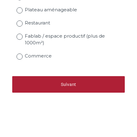
g
)
a
Plateau aménageable
t
o
Restaurant
i
r
Fablab / espace productif (plus de
e
1000m²)
)
Commerce
Suivant