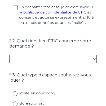
b
En cochant cette case, je déclare avoir lu
l
la politique de confidentialité de ETIC
et
i
consens et autorise expressément ETIC à
g
traiter ces données pour ces finalités.
a
t
o
i
*
2
.
Quel tiers-lieu ETIC concerne votre
Question
(
r
demande ?
Title
O
e
b
)
l
i
g
*
3
.
Quel type d’espace souhaitez-vous
Question
a
(
louer ?
Title
t
O
o
b
i
Poste en coworking
l
r
i
e
Bureau privatif