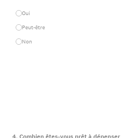
Oui
Peut-être
Non
4
.
Combien êtes-vous prêt à dépenser