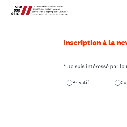
Passer
au
contenu
Inscription à la ne
(Obligatoire)
*
Je suis intéressé par la
Privatif
Co