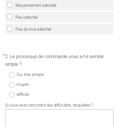
Moyennement satisfait
Peu satisfait
Pas du tout satisfait
*
Question
2
.
Le processus de commande vous a-t-il semblé
Title
(
simple ?
O
Oui, très simple
b
moyen
l
i
difficile
g
Si vous avez rencontré des difficultés, lesquelles ?
a
t
o