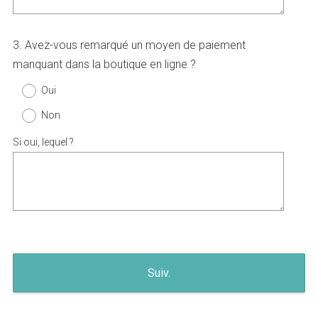
i
r
Question
3
.
Avez-vous remarqué un moyen de paiement
e
Title
manquant dans la boutique en ligne ?
)
Oui
Non
Si oui, lequel ?
Suiv.