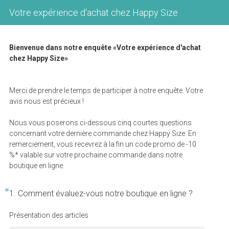
Votre expérience d'achat chez Happy Size
Bienvenue dans notre enquête «Votre expérience d'achat
chez Happy Size»
Merci de prendre le temps de participer à notre enquête. Votre
avis nous est précieux !
Nous vous poserons ci-dessous cinq courtes questions
concernant votre dernière commande chez Happy Size. En
remerciement, vous recevrez à la fin un code promo de -10
%* valable sur votre prochaine commande dans notre
boutique en ligne.
*
Question
(
1
.
Comment évaluez-vous notre boutique en ligne ?
Title
O
Présentation des articles
b