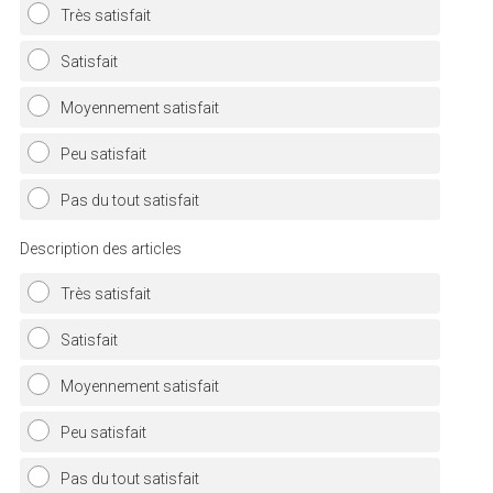
l
Très satisfait
i
Satisfait
g
a
Moyennement satisfait
t
Peu satisfait
o
i
Pas du tout satisfait
r
e
Description des articles
)
Très satisfait
Satisfait
Moyennement satisfait
Peu satisfait
Pas du tout satisfait