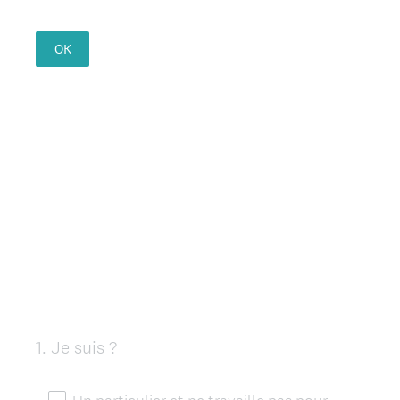
OK
1
.
Je suis ?
Question
Title