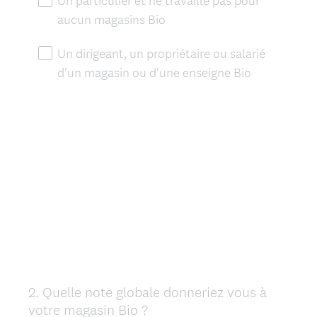
Un particulier et ne travaille pas pour
aucun magasins Bio
Un dirigeant, un propriétaire ou salarié
d'un magasin ou d'une enseigne Bio
2
.
Quelle note globale donneriez vous à
Question
votre magasin Bio ?
Title