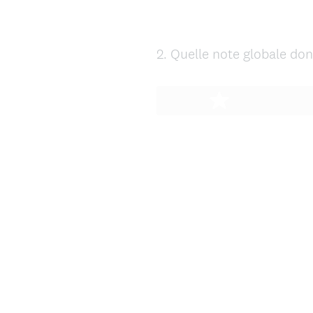
2
.
Quelle note globale don
Question
Title