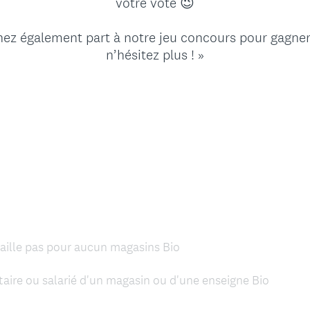
votre vote 😉
nez également part à notre jeu concours pour gagner 
n’hésitez plus ! »
availle pas pour aucun magasins Bio
étaire ou salarié d'un magasin ou d'une enseigne Bio